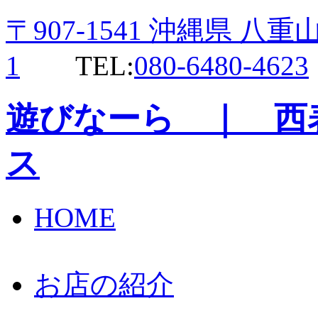
〒907-1541 沖縄県 八重山
1
TEL:
080-6480-4623
遊びなーら ｜ 西
ス
HOME
お店の紹介