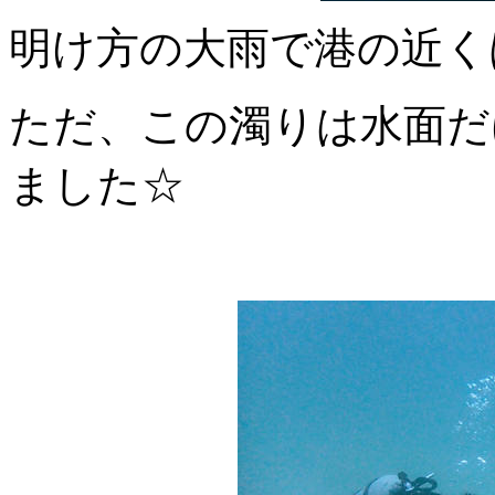
明け方の大雨で港の近くは激濁
ただ、この濁りは水面だ
ました☆