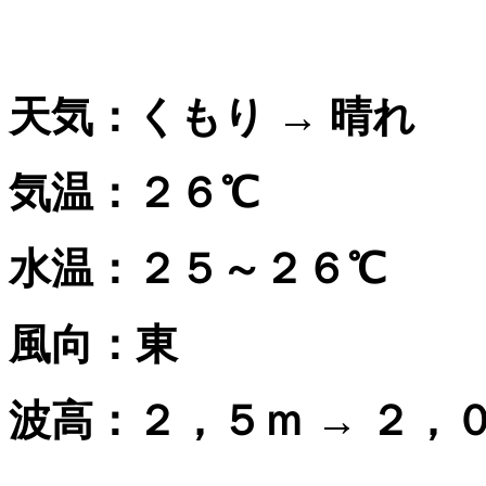
天気：くもり → 晴れ
気温：２６℃
水温：２５～２６℃
風向：東
波高：２，５ｍ → ２，