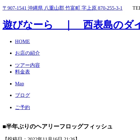
〒907-1541 沖縄県 八重山郡 竹富町 字上原 870-255-3-1
TEL
遊びなーら ｜ 西表島のダ
HOME
お店の紹介
ツアー内容
料金表
Map
ブログ
ご予約
■半年ぶりのヘアリーフロッグフィッシュ
【投稿日：2022年11月16日 21:26】