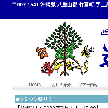
〒907-1541 沖縄県 八重山郡 竹富町 字上原 8
HOME
お店の紹介
ツアー内容
■ウミウシ祭り！！