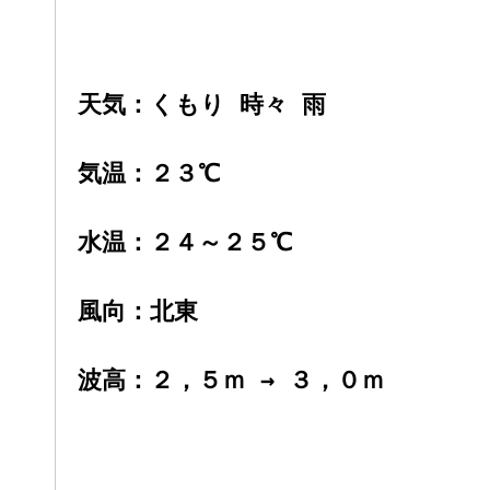
天気：くもり 時々 雨
気温：２３
℃
水温：２４～２５℃
風向：北東
波高：２
，５ｍ → ３，０ｍ