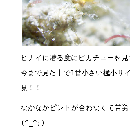
ヒナイに潜る度にピカチューを見
今まで見た中で1番小さい極小サ
見！！
なかなかピントが合わなくて苦労し
(^_^;)