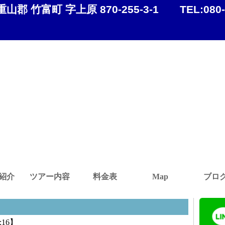
重山郡 竹富町 字上原 870-255-3-1
TEL:
080
紹介
ツアー内容
料金表
Map
ブロ
:16】