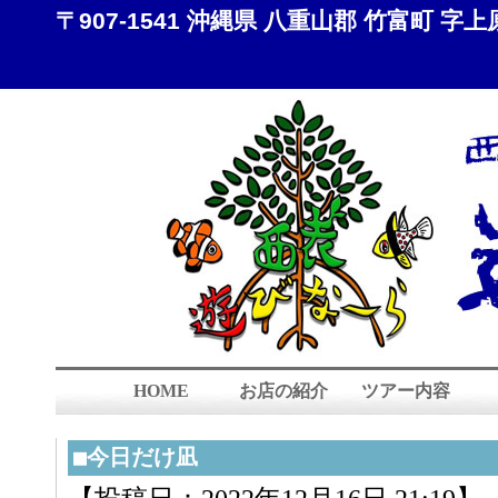
〒907-1541 沖縄県 八重山郡 竹富町 字上原 8
HOME
お店の紹介
ツアー内容
■今日だけ凪