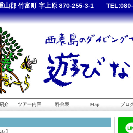
重山郡 竹富町 字上原 870-255-3-1
TEL:
080
紹介
ツアー内容
料金表
Map
ブロ
:32】