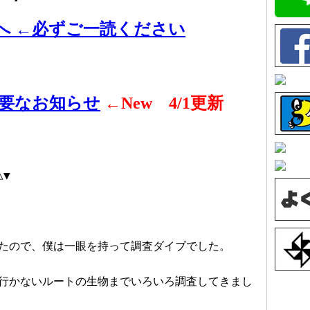
へ ←必ずご一読ください
重要なお知らせ
←New 4/1更新
△▼
たので、僕は一眼を持って調査ダイブでした。
行かないルートの生物までいろいろ調査してきまし