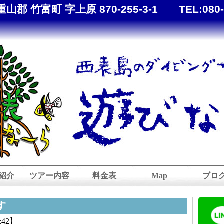
重山郡 竹富町 字上原 870-255-3-1
TEL:
080
紹介
ツアー内容
料金表
Map
ブロ
す
:42】