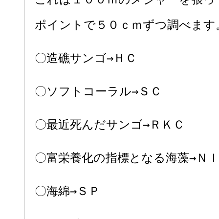
ポイントで５０ｃｍずつ調べます
〇造礁サンゴ→ＨＣ
〇ソフトコーラル→ＳＣ
〇最近死んだサンゴ→ＲＫＣ
〇富栄養化の指標となる海藻→Ｎ
〇海綿→ＳＰ