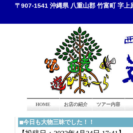
〒907-1541 沖縄県 八重山郡 竹富町 字上原 8
HOME
お店の紹介
ツアー内容
■今日も大物三昧でした！！