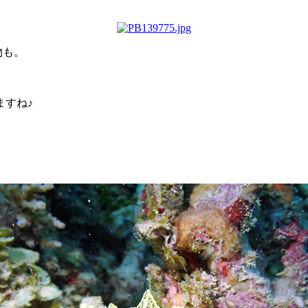
物も。
。
ますね♪