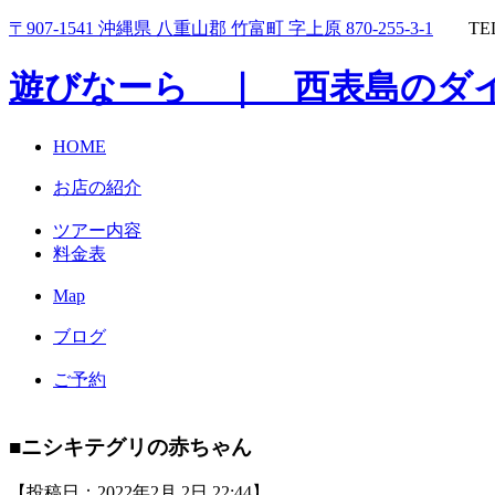
〒907-1541 沖縄県 八重山郡 竹富町 字上原 870-255-3-1
TEL
遊びなーら ｜ 西表島のダ
HOME
お店の紹介
ツアー内容
料金表
Map
ブログ
ご予約
■ニシキテグリの赤ちゃん
【投稿日：2022年2月 2日 22:44】